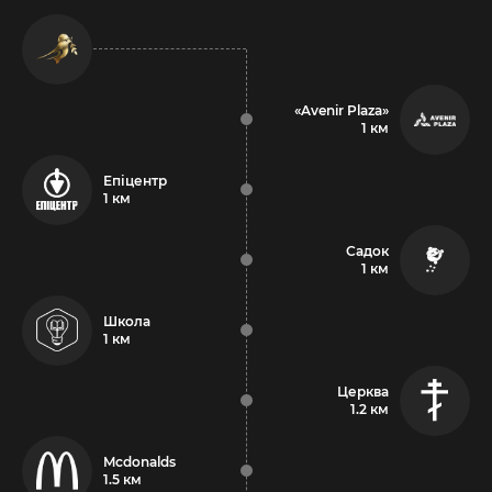
«Avenir Plaza»
1 км
Епіцентр
1 км
Садок
1 км
Школа
1 км
Церква
1.2 км
Mcdonalds
1.5 км