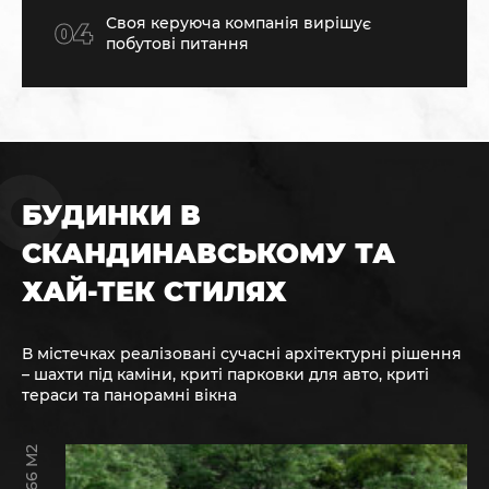
Своя керуюча компанія вирішує
побутові питання
БУДИНКИ В
СКАНДИНАВСЬКОМУ ТА
ХАЙ-ТЕК СТИЛЯХ
В містечках реалізовані сучасні архітектурні рішення
– шахти під каміни, криті парковки для авто, криті
тераси та панорамні вікна
97 – 166 M2