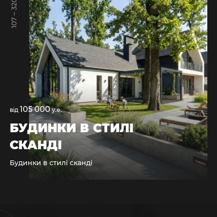
107 – 320 М2
105 000
від
у.е.
БУДИНКИ В СТИЛІ
СКАНДІ
Будинки в стилі сканді