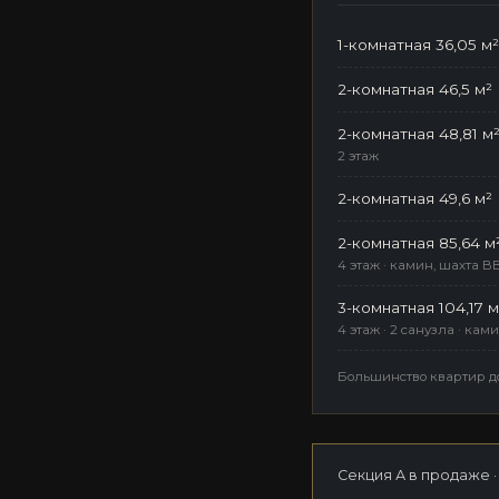
1-комнатная 36,05 м²
2-комнатная 46,5 м²
2-комнатная 48,81 м
2 этаж
2-комнатная 49,6 м²
2-комнатная 85,64 м
4 этаж · камин, шахта B
3-комнатная 104,17 м
4 этаж · 2 санузла · ка
№3 НА ГЕНПЛАНЕ
Большинство квартир д
ДОМ 3
Секция А в продаже ·