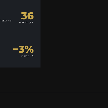
36
лько на
МЕСЯЦЕВ
−3%
СКИДКА