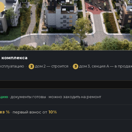
 комплекса
эксплуатацию ·
дом 2 — строится ·
дом 3, секция А — в прода
2
3
 · ЗАХОДИ И ЖИВИ
ацию
· документы готовы · можно заходить на ремонт
ез %
· первый взнос от
10%