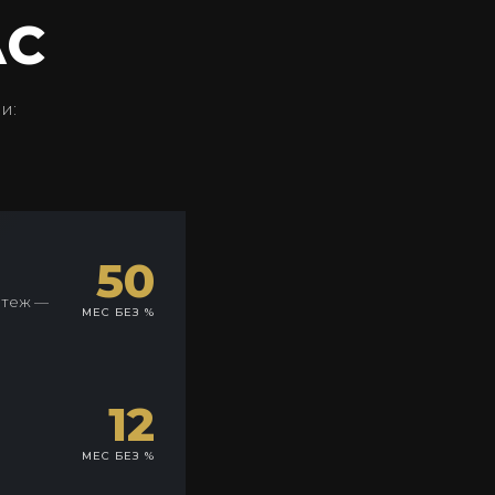
АС
и:
50
атеж —
МЕС БЕЗ %
12
МЕС БЕЗ %