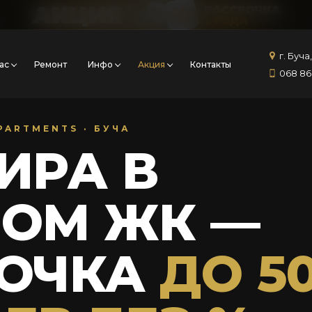
г. Буча
ас
Ремонт
Инфо
Акция
Контакты
068 86
APARTMENTS · БУЧА
ИРА В
ОМ ЖК —
РОЧКА
ДО 5