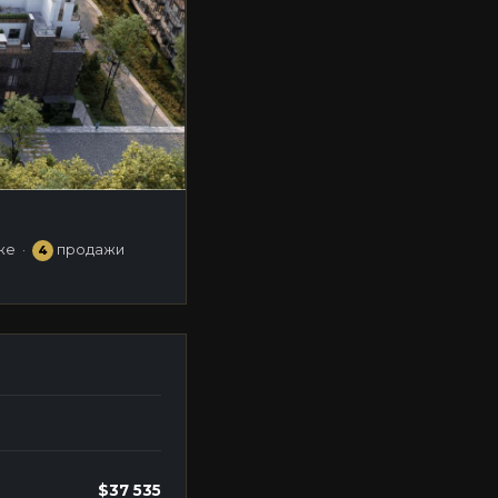
же ·
продажи
4
$37 535