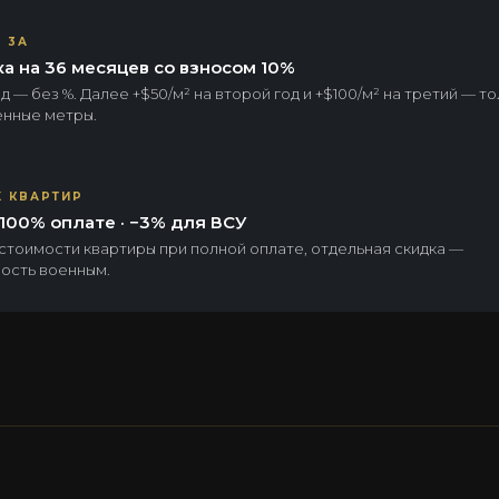
 3А
а на 36 месяцев со взносом 10%
 — без %. Далее +$50/м² на второй год и +$100/м² на третий — то
нные метры.
Х КВАРТИР
100% оплате · −3% для ВСУ
 стоимости квартиры при полной оплате, отдельная скидка —
ость военным.