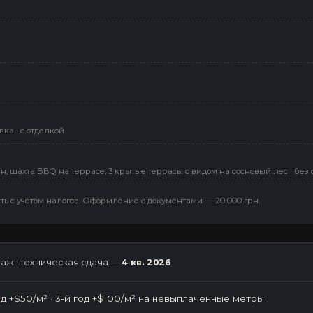
а · с отделкой
н, шахта BBQ на террасе, 3 крытые террасы с видом на сосновый лес · без
 · В ПРОДАЖЕ
ть с учетом налогов. Оформление с документами — 20 000 грн.
этаж · техническая сдача —
4 кв. 2026
од +$50/м² · 3-й год +$100/м² на невыплаченные метры