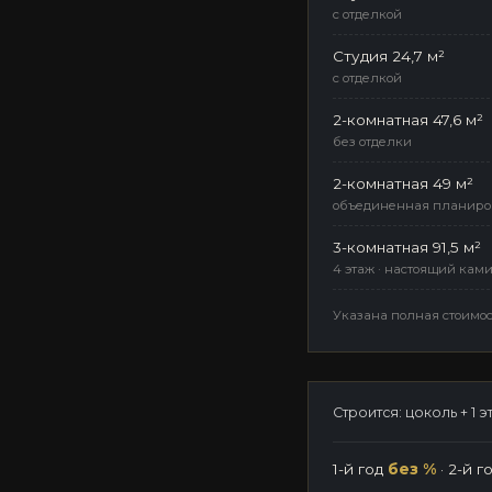
с отделкой
Студия 24,7 м²
с отделкой
2-комнатная 47,6 м²
без отделки
2-комнатная 49 м²
объединенная планировк
3-комнатная 91,5 м²
4 этаж · настоящий ками
№2 НА ГЕНПЛАНЕ
Указана полная стоимос
ДОМ 2
Строится: цоколь + 1 
1-й год
без %
· 2-й г