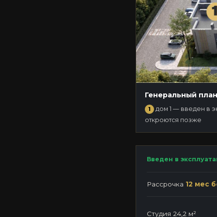
Генеральный план
дом 1 — введен в 
1
№1 НА ГЕНПЛАНЕ
откроются позже
ДОМ 1
Введен в эксплуат
Рассрочка
12 мес б
Студия 24,2 м²