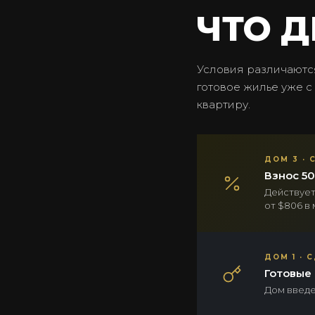
ЧТО Д
Условия различаются
готовое жилье уже с
квартиру.
ДОМ 3 · 
Взнос 50
Действует
от $806 в 
ДОМ 1 · 
Готовые 
Дом введе