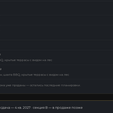
²
²
BQ, крытые террасы с видом на лес
²
мин, шахта BBQ, крытые террасы с видом на лес
 · АКЦИЯ 50 МЕСЯЦЕВ БЕЗ %
ома уже проданы — остались последние планировки.
 сдача — 4 кв. 2027 · секция B — в продаже позже