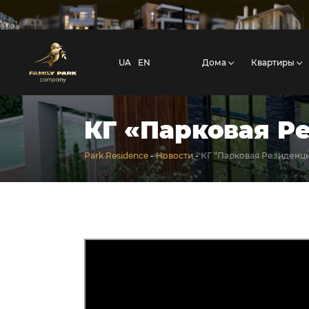
UA
EN
Дома
Квартиры
КГ «Парковая Р
Park Residence
-
Новости
-
КГ “Парковая Резиденци